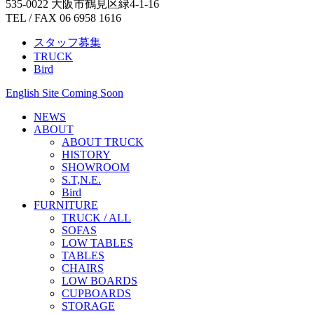
535-0022 大阪市鶴見区緑4-1-16
TEL / FAX 06 6958 1616
スタッフ募集
TRUCK
Bird
English Site Coming Soon
NEWS
ABOUT
ABOUT TRUCK
HISTORY
SHOWROOM
S.T,N.E.
Bird
FURNITURE
TRUCK / ALL
SOFAS
LOW TABLES
TABLES
CHAIRS
LOW BOARDS
CUPBOARDS
STORAGE