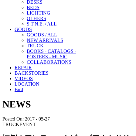
DESKS
BEDS
LIGHTING
OTHERS
S.T,N.E. / ALL
GOODS
GOODS / ALL
NEW ARRIVALS
TRUCK
BOOKS - CATALOGS -
POSTERS - MUSIC
COLLABORATIONS
REPAIR
BACKSTORIES
VIDEOS
LOCATION
Bird
NEWS
Posted On: 2017 - 05-27
TRUCK
EVENT