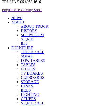
TEL / FAX 06 6958 1616
搬入経路の確認
English Site Coming Soon
ご注文前に必ず搬入経路のご確認を
NEWS
ABOUT
組み立てた状態で搬入する場合、ま
ABOUT TRUCK
ページにてご確認ください。
HISTORY
SHOWROOM
マンション、オフィスの場合
S.T,N.E.
Bird
エレベーターに載せることが可
FURNITURE
TRUCK / ALL
エレベーターが不可の場合、階
SOFAS
玄関扉、廊下を通ることが可能
LOW TABLES
廊下が直角に折れる間取りの場
TABLES
その際、商品を立てることが出
CHAIRS
TV BOARDS
戸建住宅の場合
CUPBOARDS
STORAGE
DESKS
玄関扉、廊下を通ることが可能
BEDS
廊下が直角に折れる間取りの場
LIGHTING
その際､商品を立てることが出
OTHERS
能。
S.T,N.E. / ALL