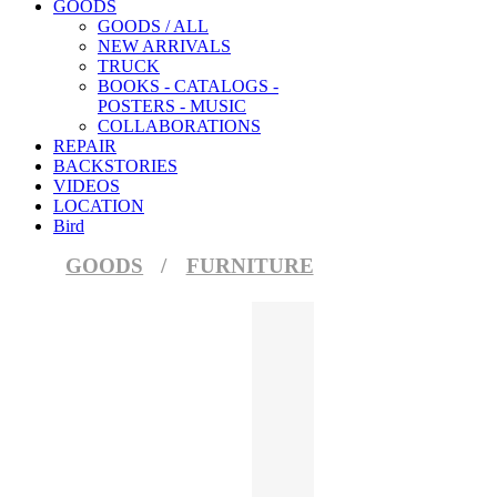
ニ階以上の階に搬入の場合､階
GOODS
GOODS / ALL
特に折り返しのある階段では大
NEW ARRIVALS
その際、踊り場に十分なスペー
TRUCK
BOOKS - CATALOGS -
階段、エレベーターを使用しての搬入
POSTERS - MUSIC
吊り上げ搬入費用が送料とは別に発
COLLABORATIONS
REPAIR
※搬入経路や商品サイズによっては
BACKSTORIES
VIDEOS
ご不明点がある場合は搬入経路の各
LOCATION
Bird
お問い合わせ先 ： 06-6958-7055
受付時間： 11時-19時 (毎週火・
GOODS
FURNITURE
キャンセル・返品
ご注文後のキャンセルや仕様の変更
家具の保証期間