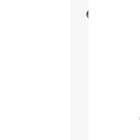
商品お届け後、破損等のチェックをお
きませんのでご了承ください。また、
行います。 これ以外の場合には実費
下記の原因による場合は当社では責
直射日光・冷暖房器具・加湿器
家具と接する面に生じた傷・変
(床の凹み､移動時の痕､革製品
納品後の移動、輸送により生じ
不適切な取り扱い、不注意によ
製品の使用目的以外での使用、
経年による劣化・摩耗・変形・変
メンテナンスについて
普段のお手入れは固く絞ったふきん
より乾燥やひび割れを防ぎます。鉄
と動作がスムーズになり不具合の原
TRUCKでも木・革製品のメンテナンス