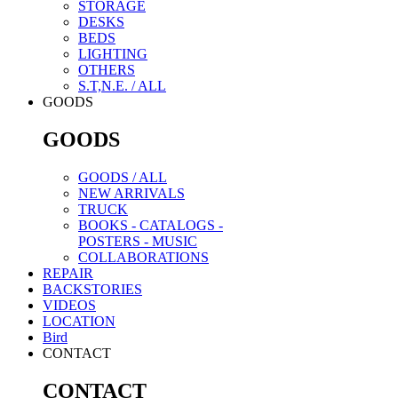
C
14,300
11,000
8,800
7,700
7,15
STORAGE
DESKS
D
11,000
9,350
8,250
8,250
7,15
BEDS
配送方法と配送料金
E
18,700
14,850
11,550
11,550
10,4
LIGHTING
F
29,700
23,100
18,700
18,700
16,5
OTHERS
G
41,800
34,100
26,400
26,400
22,0
すべての商品は全国に配送可能です。
S.T,N.E. / ALL
H
55,000
41,800
33,000
33,000
28,6
配送エリアにより配送時間の指定が
GOODS
I
68,200
52,800
41,800
41,800
37,4
配送料金はお客様負担です。
GOODS
区分
関西
中国
四国
九州
沖
配送区分 : A ～ C
A
宅急便
玄関先で梱包された状態のまま商品
GOODS / ALL
B
4,400
4,400
4,400
4,950
7,150
NEW ARRIVALS
配送区分 : D ～ I
C
7,150
7,150
7,150
8,800
14,30
TRUCK
商品をお部屋の中まで運び入れご希
D
7,150
7,150
7,150
8,250
11,00
BOOKS - CATALOGS -
POSTERS - MUSIC
その際､組立が必要な商品は配送業者
E
10,450
10,450
10,450
12,650
18,70
COLLABORATIONS
梱包資材は配送業者が持ち帰ります
F
16,500
16,500
16,500
20,900
29,70
REPAIR
G
22,000
22,000
22,000
29,700
41,80
BACKSTORIES
※マットレスは、商品ページより専
H
28,600
28,600
28,600
36,300
-
VIDEOS
LOCATION
I
37,400
37,400
37,400
46,200
-
地域区分
Bird
CONTACT
送料区分〈A〉の宅急便料金は
北海道
北海道
工具を要する組立がある場合 +¥4,
CONTACT
東北
青森 秋田 岩手 宮城 山形 福島
離島(淡路島を含む)の場合は