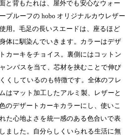
ください。 それ以降のクレームはお受けで
面と背もたれは、屋外でも安心なウォー
上の欠陥による破損に関しては無償で修理を
ープルーフの hobo オリジナルカウレザー
使用。毛足の長いスエードは、座るほど
身体に馴染んでいきます。カラーはデザ
トカーキをチョイス。裏側にはコットン
ャンバスを当て、芯材を挟むことで伸び
くくしているのも特徴です。全体のフレ
ムはマット加工したアルミ製、レザーと
色のデザートカーキカラーにし、使いこ
スやレザートリートメントを塗布することに
れた心地よさを統一感のある色合いで表
た昇降する軸、可動する部分はグリスを塗る
しました。自分らしくいられる生活に無
販売しています。