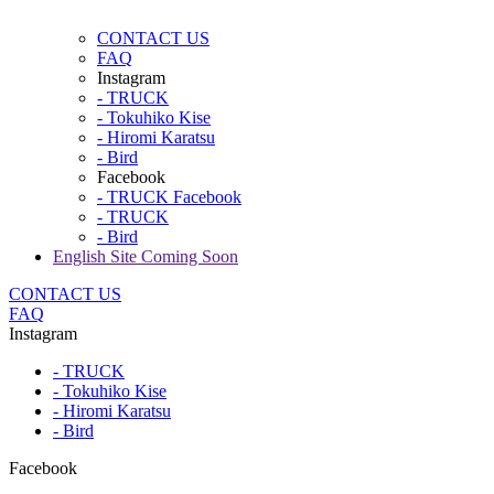
吊上げ作業が必要な場合別途料
関東
茨城 栃木 群馬 埼玉 千葉 東京
CONTACT US
信越
新潟 長野
FAQ
北陸 /
Instagram
富山 石川 福井 岐阜 静岡 愛知
- TRUCK
中部
- Tokuhiko Kise
関西
滋賀 京都 奈良 大阪 和歌山 
- Hiromi Karatsu
中国
岡山 広島 鳥取 島根 山口
- Bird
Facebook
四国
香川 徳島 愛媛 高知
- TRUCK Facebook
九州
福岡 佐賀 長崎 大分 熊本 宮
- TRUCK
- Bird
沖縄
沖縄
English Site Coming Soon
配送料金一覧
CONTACT US
FAQ
Instagram
北
区分
北海道
東北
関東
信越
中
- TRUCK
A
宅急便
- Tokuhiko Kise
- Hiromi Karatsu
B
7,150
5,500
4,950
4,950
4,40
- Bird
C
14,300
11,000
8,800
7,700
7,15
D
11,000
9,350
8,250
8,250
7,15
Facebook
E
18,700
14,850
11,550
11,550
10,4