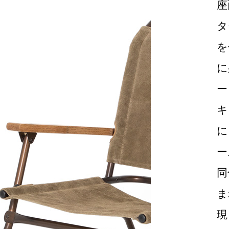
願いします。 配送事故による場合は5日以内に詳細をお知らせ
座
お届け日より1年間を保証期間とし、 その間に発生した製造
にて修理を承ります。
タ
任を負えません。
を
などによる、過度の湿気や乾燥による変形・変色
に
形・変色
の色移り､化学反応による変色など)
ー
た破損や故障
り生じた破損や故障
キ
または改造などにより起こった破損や事故
色(日焼け､錆など)
に
ー
同
や乾拭きで十分ですが、メンテナンスとして木製品用のワック
ま
製部分は錆止め剤を塗布いただくと、錆の発生を防ぎます。ま
因を防ぎます。
現
用ワックスをカテゴリーFURNITURE/OTHERのページで