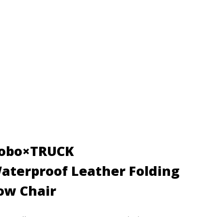
のみ)
obo×TRUCK
aterproof Leather Folding
ow Chair