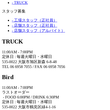
- TRUCK
F
29,700
23,100
18,700
18,700
16,5
G
41,800
34,100
26,400
26,400
22,0
スタッフ募集
H
55,000
41,800
33,000
33,000
28,6
- 工場スタッフ（正社員）
I
68,200
52,800
41,800
41,800
37,4
- 店舗スタッフ（正社員）
区分
関西
中国
四国
九州
沖
- 店舗スタッフ（アルバイト）
A
宅急便
B
4,400
4,400
4,400
4,950
7,150
TRUCK
C
7,150
7,150
7,150
8,800
14,30
D
7,150
7,150
7,150
8,250
11,00
11:00AM - 7:00PM
E
10,450
10,450
10,450
12,650
18,70
定休日 : 毎週火曜日・水曜日
F
16,500
16,500
16,500
20,900
29,70
535-0022 大阪市旭区新森 6-8-48
G
22,000
22,000
22,000
29,700
41,80
TEL 06 6958 7055 / FAX 06 6958 7056
H
28,600
28,600
28,600
36,300
-
Bird
I
37,400
37,400
37,400
46,200
-
送料区分〈A〉の宅急便料金は
11:00AM - 7:00PM
工具を要する組立がある場合 +¥4,
ラストオーダー
離島(淡路島を含む)の場合は
- FOOD 6:00PM / DRINK 6:30PM
吊上げ作業が必要な場合別途料
定休日 : 毎週火曜日・水曜日
535-0022 大阪市鶴見区緑4-1-16