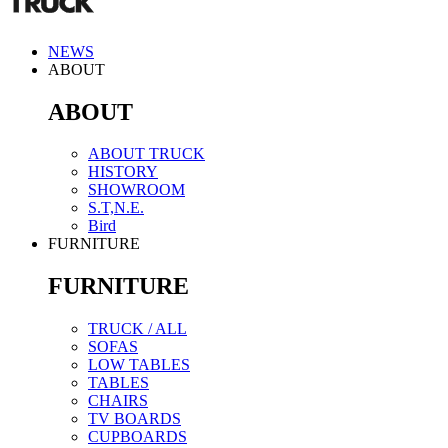
北海道
北海道
納期
東北
青森 秋田 岩手 宮城 山形 福島
NEWS
ABOUT
関東
茨城 栃木 群馬 埼玉 千葉 東京
TRUCKの家具はご注文をいただいて
その為、納期は商品やご注文時期に
信越
新潟 長野
ABOUT
北陸 /
富山 石川 福井 岐阜 静岡 愛知
ご注文
中部
ABOUT TRUCK
関西
滋賀 京都 奈良 大阪 和歌山 
HISTORY
商品ページより購入。
SHOWROOM
中国
岡山 広島 鳥取 島根 山口
手続き完了後自動返信メールを
S.T,N.E.
四国
香川 徳島 愛媛 高知
改めて注文伝票を作成しメール
Bird
家具の完成目途がつき次第TRU
九州
福岡 佐賀 長崎 大分 熊本 宮
FURNITURE
ご希望の納品日を相談の上決定
沖縄
沖縄
FURNITURE
納品。
配送料金一覧
お支払い
TRUCK / ALL
SOFAS
北
LOW TABLES
区分
北海道
東北
関東
信越
銀行振込またはクレジットカード決
中
TABLES
銀行振込の場合､自動返信メールを確
CHAIRS
A
宅急便
振込手数料はお客様負担でお願いし
TV BOARDS
B
7,150
5,500
4,950
4,950
4,40
※領収書の発行はしておりません。銀
CUPBOARDS