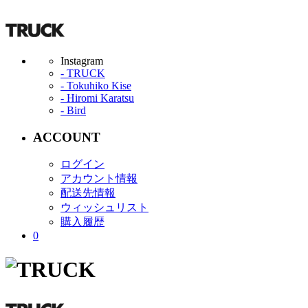
Instagram
家具オーダーガイド
- TRUCK
配送方法と配送料金
- Tokuhiko Kise
ご注文から納品まで
- Hiromi Karatsu
- Bird
配送方法と配送料金
すべての商品は全国に配送可能です。
搬入経路の確認
配送料金はお客様負担です。
ACCOUNT
キャンセル・返品
配送区分 : A ～ C
家具の保証期間
ログイン
玄関先で梱包された状態のまま商品
メンテナンスについて
アカウント情報
節・割れ・荒木について
配送先情報
配送区分 : D ～ I
無垢材について
ウィッシュリスト
商品をお部屋の中まで運び入れご希
革について
購入履歴
その際､組立が必要な商品は配送業者
0
梱包資材は配送業者が持ち帰ります
※マットレスは、商品ページより専
地域区分
ご注文から納品まで